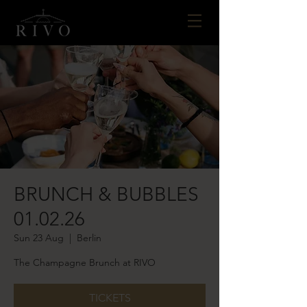
BRUNCH & BUBBLES
01.02.26
Sun 23 Aug
  |  
Berlin
The Champagne Brunch at RIVO
TICKETS