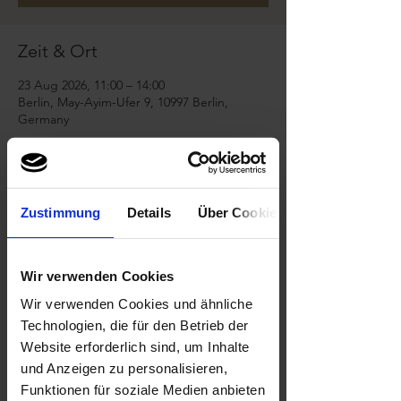
Zeit & Ort
23 Aug 2026, 11:00 – 14:00
Berlin, May-Ayim-Ufer 9, 10997 Berlin,
Germany
Über die Veranstaltung
WE LOVE DAYDRINKING!
Zustimmung
Details
Über Cookies
BRUNCH & BUBBLES: Our Champagne 
Brunch at RIVO. On February 1st, 2026, 
Wir verwenden Cookies
raise your glasses and celebrate a delightful 
Sunday.
Wir verwenden Cookies und ähnliche
Technologien, die für den Betrieb der
We will begin our culinary journey at 11:00 
Website erforderlich sind, um Inhalte
am with a brunch buffet prepared by chef 
und Anzeigen zu personalisieren,
Rohat Talaoglu.
Funktionen für soziale Medien anbieten