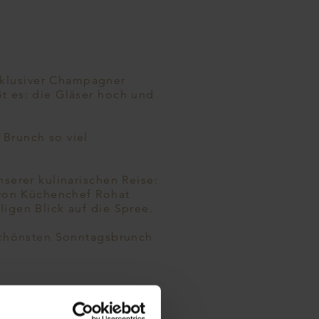
klusiver Champagner
t es: die Gläser hoch und
Brunch so viel
nserer kulinarischen Reise:
t von Küchenchef Rohat
igen Blick auf die Spree.
 schönsten Sonntagsbrunch