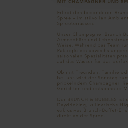
MIT CHAMPAGNER UND SP
Erlebt den besonderen Brunch
Spree – im stilvollen Ambien
Spreeterrassen.
Unser Champagner Brunch Bu
Atmosphäre und Lebensfreude
Weise. Während das Team ru
Palaoglu ein abwechslungsrei
saisonalen Spezialitäten präse
auf das Wasser für das perfe
Ob mit Freunden, Familie od
bei uns wird der Sonntag zum
prickelndem Champagner, lie
Gerichten und entspannter M
Der BRUNCH & BUBBLES ist eue
Daydrinking, kulinarische Hi
exklusives Brunch-Buffet-Erle
direkt an der Spree.