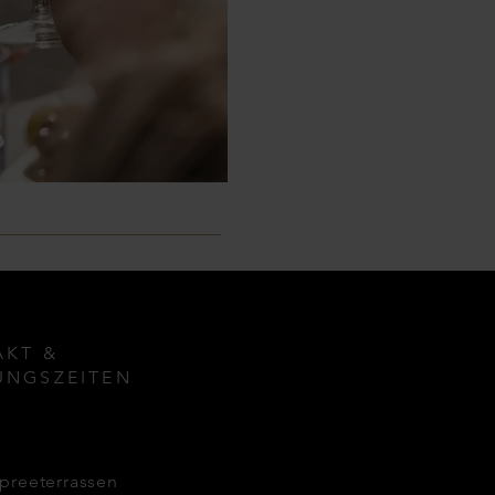
AKT &
UNGSZEITEN
Spreeterrassen