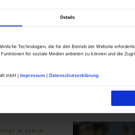
9.08.2026
TICKETS
Details
6.08.2026
TICKETS
nliche Technologien, die für den Betrieb der Website erforderli
3.08.2026
TICKETS
 Funktionen für soziale Medien anbieten zu können und die Zugri
0.08.2026
TICKETS
haft mbH |
Impressum
|
Datenschutzerklärung
TICKETS
6.09.2026
FET IN BERLIN -