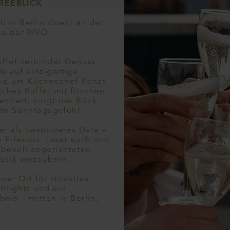
REEBLICK
 in Berlin direkt an der
te der RIVO
ffet verbindet Genuss,
 auf einzigartige
nd um Küchenchef Rohat
ches Buffet mit frischen,
ntiert, sorgt der Blick
kte Sonntagsgefühl.
er als besonderes Date –
 Erlebnis. Lasst euch von
bevoll angerichteten
usik verzaubern.
r Ort für stilvolles
ghlights und ein
bnis – mitten in Berlin,