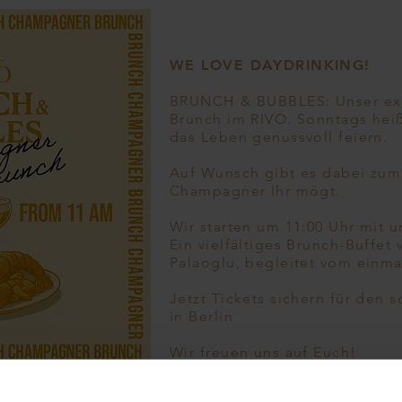
WE LOVE DAYDRINKING!
BRUNCH & BUBBLES: Unser ex
Brunch im RIVO. Sonntags heiß
das Leben genussvoll feiern.
Auf Wunsch gibt es dabei zum 
Champagner Ihr mögt.
Wir starten um 11:00 Uhr mit u
Ein vielfältiges Brunch-Buffe
Palaoglu, begleitet vom einmal
Jetzt Tickets sichern für den
in Berlin
Wir freuen uns auf Euch!