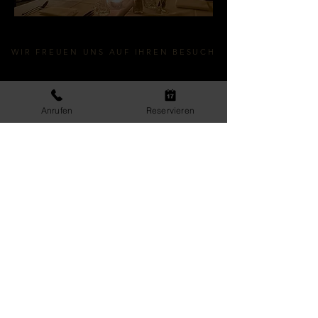
WIR FREUEN UNS AUF IHREN BESUCH
Anrufen
Reservieren
KONTAKT &
ÖFFNUNGSZEITEN
RIVO - Spreeterrassen
Restaurant & Eventlocation
May-Ayim-Ufer 9, 10997 Berlin
E-Mail: kontakt@rivo-spreeterrassen.de
Tel.: 030 208477440