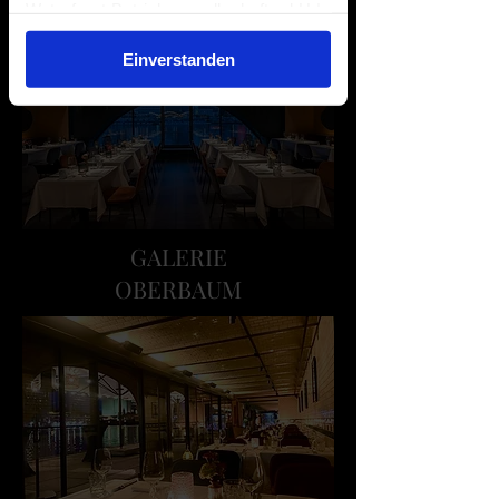
Waterfront Betriebsgesellschaft mbH |
Impressum
|
Datenschutzerklärung
Einverstanden
GALERIE
OBERBAUM