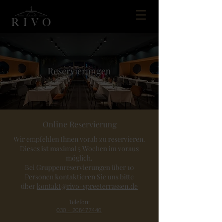
Reservierungen
Online Reservierung
Wir empfehlen Ihnen vorab zu reservieren.
Dieses ist maximal 5 Wochen im voraus
möglich.
Bei Gruppenreservierungen über 10
Personen kontaktieren Sie uns bitte
über
kontakt@rivo-spreeterrassen.de
Telefon:
030 - 208477440