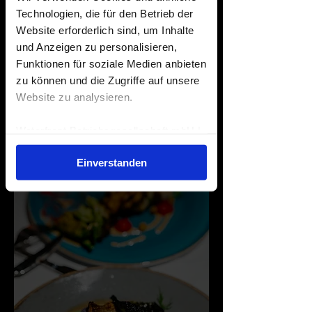
Ab 19:30 Uhr startet für euch ein
Technologien, die für den Betrieb der
ganz besonderes 5-Gänge-Menü.
Website erforderlich sind, um Inhalte
und Anzeigen zu personalisieren,
Ab 22.00 Uhr sind wir mit dem
Funktionen für soziale Medien anbieten
Dinner durch und alle
zu können und die Zugriffe auf unsere
Nachtschwärmer sind gerne auf ein
Website zu analysieren.
paar Drinks
willkommen
. Dazu
braucht Ihr keine Tickets oder
Waterfront Betriebsgesellschaft mbH |
Reservierung.
ONE NIGHT IN RIVO.
Impressum
|
Datenschutzerklärung
Einverstanden