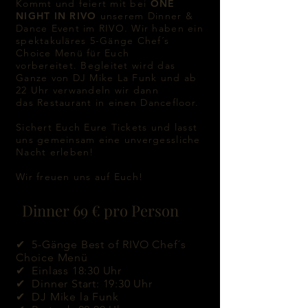
Kommt und feiert mit bei
ONE
NIGHT IN RIVO
unserem Dinner &
Dance Event im RIVO. Wir haben ein
spektakuläres 5-Gänge Chef´s
Choice Menü für Euch
vorbereitet.
Begleitet wird das
Ganze von DJ Mike La Funk und ab
22 Uhr
verwandeln
wir dann
das
Restaurant in einen Dancefloor.
Sichert Euch Eure Tickets und lasst
uns gemeinsam eine unvergessliche
Nacht erleben!
Wir freuen uns auf Euch!
Dinner 69 € pro Person
✔ 5-Gänge Best of RIVO Chef´s
Choice Menü
✔ Einlass 18:30 Uhr
✔ Dinner Start: 19:30 Uhr
✔ DJ Mike la Funk