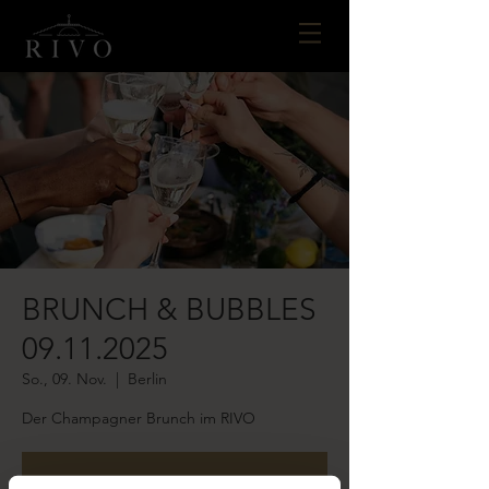
BRUNCH & BUBBLES
09.11.2025
So., 09. Nov.
  |  
Berlin
Der Champagner Brunch im RIVO
Tickets stehen nicht zum Verkauf