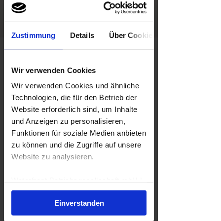
Andere Veranstaltungen ansehen
Zustimmung
Details
Über Cookies
Zeit & Ort
Wir verwenden Cookies
09. Nov. 2025, 11:00 – 15:00
Berlin, May-Ayim-Ufer 9, 10997 Berlin,
Wir verwenden Cookies und ähnliche
Deutschland
Technologien, die für den Betrieb der
Website erforderlich sind, um Inhalte
Über die Veranstaltung
und Anzeigen zu personalisieren,
Funktionen für soziale Medien anbieten
WE LOVE DAYDRINKING!
zu können und die Zugriffe auf unsere
Website zu analysieren.
BRUNCH & BUBBLES: Unser Champagner 
Brunch im RIVO. Am 09.11.2025 heißt es: 
die Gläser hoch und den Sonntag 
Waterfront Betriebsgesellschaft mbH |
genussvoll feiern. 
Impressum
|
Datenschutzerklärung
Einverstanden
Wir starten um 11:00 Uhr mit unser 
kulinarischen Reise mit einem Brunch-