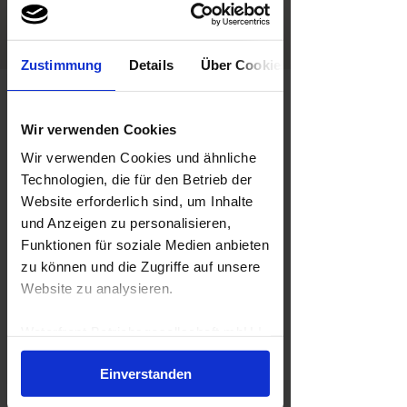
Andere Veranstaltungen ansehen
Zustimmung
Details
Über Cookies
Zeit & Ort
Wir verwenden Cookies
19. Apr. 2026, 11:00 – 15:00
Berlin, May-Ayim-Ufer 9, 10997 Berlin,
Wir verwenden Cookies und ähnliche
Deutschland
Technologien, die für den Betrieb der
Website erforderlich sind, um Inhalte
Über die Veranstaltung
und Anzeigen zu personalisieren,
Funktionen für soziale Medien anbieten
WE LOVE DAYDRINKING!
zu können und die Zugriffe auf unsere
Website zu analysieren.
BRUNCH & BUBBLES: Unser Champagner 
Brunch im RIVO. Am 19.04.2026 heißt es: 
die Gläser hoch und den Sonntag 
Waterfront Betriebsgesellschaft mbH |
genussvoll feiern. 
Impressum
|
Datenschutzerklärung
Einverstanden
Wir starten um 11:00 Uhr mit unser 
kulinarischen Reise mit einem Brunch-