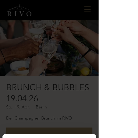
BRUNCH & BUBBLES
19.04.26
So., 19. Apr.
  |  
Berlin
Der Champagner Brunch im RIVO
Tickets stehen nicht zum Verkauf