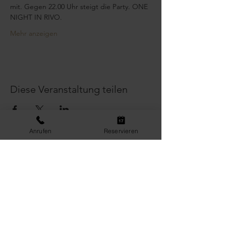
mit. Gegen 22.00 Uhr steigt die Party. ONE 
NIGHT IN RIVO.
Mehr anzeigen
Diese Veranstaltung teilen
Anrufen
Reservieren
KONTAKT &