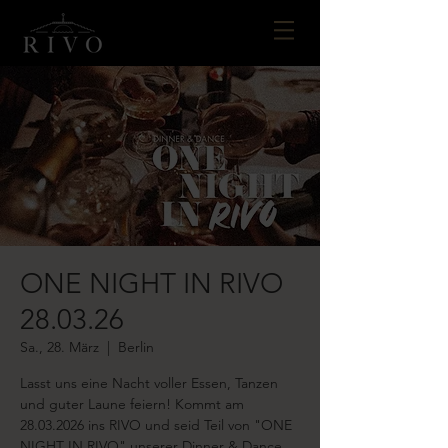
ONE NIGHT IN RIVO
28.03.26
Sa., 28. März
  |  
Berlin
Lasst uns eine Nacht voller Essen, Tanzen
und guter Laune feiern! Kommt am
28.03.2026 ins RIVO und seid Teil von "ONE
NIGHT IN RIVO" unserer Dinner & Dance