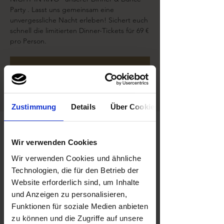
Party . Lasst uns gemeinsam eine
unvergessliche Nacht erleben! Sichert euch
schnell die limitierten Dinner-Tickets für 69 €
pro Person.
Tickets stehen nicht zum Verkauf
Andere Veranstaltungen ansehen
Zustimmung
Details
Über Cookies
Zeit & Ort
Wir verwenden Cookies
28. März 2026, 18:30 – 29. März 2026, 03:30
Berlin, May-Ayim-Ufer 9, 10997 Berlin,
Wir verwenden Cookies und ähnliche
Deutschland
Technologien, die für den Betrieb der
Website erforderlich sind, um Inhalte
Über die Veranstaltung
und Anzeigen zu personalisieren,
Funktionen für soziale Medien anbieten
Lasst uns eine Nacht voller Essen, Tanzen 
zu können und die Zugriffe auf unsere
und guter Laune feiern! Kommt am 